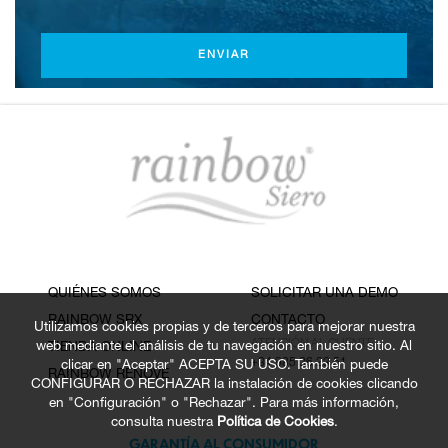
ENVIAR
QUIÉNES SOMOS
SOLICITAR UNA DEMO
RAINBOW SRX
CONTACTO
Utilizamos cookies propias y de terceros para mejorar nuestra
ATENCIÓN AL CLIENTE
web mediante el análisis de tu navegación en nuestro sitio. Al
TIENDA ONLINE
+34 985 36 23 51
clicar en "Aceptar" ACEPTA SU USO. También puede
RAINBOW RENOVE
CONFIGURAR O RECHAZAR la instalación de cookies clicando
en "Configuración" o "Rechazar". Para más información,
consulta nuestra
Política de Cookies
.
GARANTÍA AL CONSUMIDOR